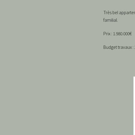
Très bel apparte
familial.
Prix : 1.980.000€
Budget travaux :